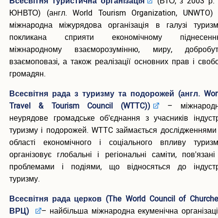
Всесвітня туристична організація
(ВТО, з 2003 р.
ЮНВТО) (англ. World Tourism Organization, UNWTO)
міжнародна міжурядова організація в галузі туризм
покликана сприяти економічному піднесенн
міжнародному взаєморозумінню, миру, добробут
взаємоповазі, а також реалізації основних прав і своб
громадян.
Всесвітня рада з туризму та подорожей (англ. Wor
Travel & Tourism Council (WTTC))
– міжнарод
неурядове громадське об'єднання з учасників індустр
туризму і подорожей. WTTC займається дослідженнями
області економічного і соціального впливу туризм
організовує глобальні і регіональні саміти, пов'язані
проблемами і подіями, що відносяться до індустр
туризму.
Всесвітня рада церков (The World Council of Churche
ВРЦ)
– найбільша міжнародна екуменічна організаці