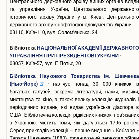
Центрального державного архіву вищих органів влади
та управління України, Центрального державного
історичного архіву України у м. Києві, Центрального
державного архіву кінофотофонодокументів України.
03110, Київ-110, вул. Солом’янська, 24
Бібліотека
НАЦІОНАЛЬНОЇ АКАДЕМІЇ ДЕРЖАВНОГО
УПРАВЛІННЯ ПРИ ПРЕЗИДЕНТОВІ УКРАЇНИ
-
03057, Київ-57, вул. Е.Потьє, 20
Бібліотека Наукового Товариства ім. Шевченка
(Нью-Йорк)
-
налічує понад 30 000 книжок і
багатьох галузей, зокрема літератури, науки, музики,
мистецтва та кіно, а також велику колекцію журналів і
періодичних видань, які видає українська діаспора в
США. Бібліотечна колекція рідкісних книжок, пов’язаних
з Україною, містить томи, які датуються 1796 роком.
Серед прикладів колекції – перше видання « Кобзаря »
Тараса Шевченка (1880), французький переклад збірки