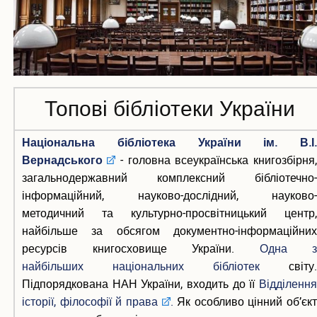
Інші науки
Квартиль журналу і як його знайти
ЕЛЕКТРОННІ РЕСУРСИ
Scopus
Топові бібліотеки України
Web of Science
Research4Life
ScienceDirect
Національна бібліотека України ім. В.І.
Coursera
Вернадського
- головна всеукраїнська книгозбірня,
Udemy
загальнодержавний комплексний бібліотечно-
Labster
інформаційний, науково-дослідний, науково-
Prometheus
методичний та культурно-просвітницький центр,
ЕЛЕКТРОННА БІБЛІОТЕКА
найбільше за обсягом документно-інформаційних
ресурсів книгосховище України.
Одна з
Повнотекстні бази книг
найбільших
національних бібліотек
світу.
Університетські наукові записки
Підпорядкована НАН України, входить до її
Відділення
Конференції та наукові заходи
історії, філософії й права
.
Як особливо цінний об’єк
Навчально-методичне забезпечення