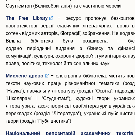
Саутгемтон (Великобританія) та є частиною мережі.
The Free Library
–
ресурс пропонує безкоштов
повнотекстові версії класичних літературних творів в
сотень відомих авторів, біографії, зображення. Нещодав
Вільна бібліотека була розширена - бу
додано періодичні видання з бізнесу та фінансі
комунікацій, культури, охорони здоров'я, гуманітарних нау
права, політики, технологій та соціальних наук.
Мислене древо
– електронна бібліотека, містить пов
тексти наукових праць різноманітної тематики (розд
"Наука"), навчальну літературу (розділ "Освіта", підрозді
"Школярам" і "Студентам"), художні твори українськ
літератури, а також твори світової літератури в українськ
перекладах (розділ "Література"), українські публіцистич
твори (розділ "Публіцистика").
Національний репозитарій академічних текстів