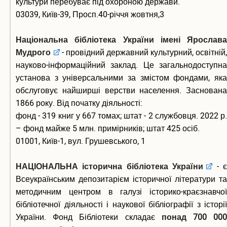
культури перебуває під охороною держави.
Статті НПП університету
03039, Київ-39, Просп.40-річчя жовтня,3
Інституційний репозитарій
Національна бібліотека України імені Ярослава
Контакти
Мудрого
- провідний державний культурний, освітній,
науково-інформаційний заклад. Це загальнодоступна
установа з універсальними за змістом фондами, яка
обслуговує найширші верстви населення. Заснована
1866 року. Від початку діяльності:
фонд - 319 книг у 667 томах; штат - 2 службовця. 2022 р.
– фонд майже 5 млн. примірників; штат 425 осіб.
01001, Київ-1, вул. Грушевського, 1
НАЦІОНАЛЬНА історична бібліотека України
- 
Всеукраїнським депозитарієм історичної літератури та
методичним центром в галузі історико-краєзнавчої
бібліотечної діяльності і наукової бібліографії з історії
України. Фонд Бібліотеки складає
понад 700 00