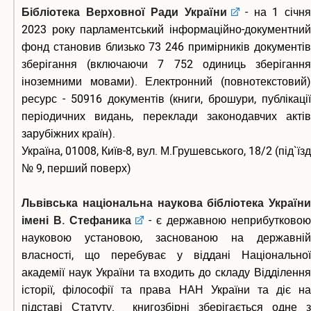
Бібліотека Верховної Ради України
- на 1 січн
2023 року парламентський інформаційно-документний
фонд становив близько 73 246 примірників документів
зберігання (включаючи 7 752 одиниць зберігання
іноземними мовами). Електронний (повнотекстовий)
ресурс - 50916 документів (книги, брошури, публікації
періодичних видань, переклади законодавчих актів
зарубіжних країн).
Україна, 01008, Київ-8, вул. М.Грушевського, 18/2 (під`їзд
№ 9, перший поверх)
Львівська національна наукова бібліотека України
імені В. Стефаника
- є державною неприбутковою
науковою установою, заснованою на державній
власності, що перебуває у віддані Національної
академії наук України та входить до складу Відділення
історії, філософії та права НАН України та діє на
підставі Статуту. книгозбірні зберігається одне з