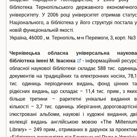
бібліотека Тернопільського державного економічного
університету. У 2006 році університет отримав статус
Національного, а бібліотека у його структурі постала у
новій функціональній якості.
Україна, 46000 , м. Тернопіль, м-н Перемоги, 3, корп. №3
Чернівецька обласна універсальна наукова
бібліотека імені М. Івасюка
- інформаційний ресурс
обласної наукової бібліотеки складає 588 тис. одиниць
документів на традиційних та електронних носіях, 78,1
тис. одиниць періодичних видань, фонд цінних та
рідкісних видань, що складає – 11,4 тис. прим., з яких
більше третини – раритетні унікальні видання в
кількості – 3,7 тис. одиниць зберігання, дороговартісні
ілюстровані альбоми, наукові і художні видання, дві
колекції видань англійською мовою «The Millenium
Library» – 249 прим., отриманих в дарунок за проектом