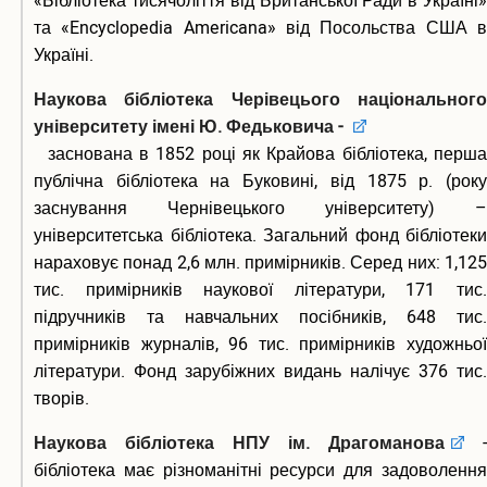
«Бібліотека тисячоліття від Британської Ради в Україні»
та «Encyclopedia Americana» від Посольства США в
Україні.
Наукова бібліотека Черівецього національного
університету імені Ю. Федьковича -
заснована в 1852 році як Крайова бібліотека, перша
публічна бібліотека на Буковині, від 1875 р. (року
заснування Чернівецького університету) –
університетська бібліотека. Загальний фонд бібліотеки
нараховує понад 2,6 млн. примірників. Серед них: 1,125
тис. примірників наукової літератури, 171 тис.
підручників та навчальних посібників, 648 тис.
примірників журналів, 96 тис. примірників художньої
літератури. Фонд зарубіжних видань налічує 376 тис.
творів.
Наукова бібліотека НПУ ім. Драгоманова
-
бібліотека має різноманітні ресурси для задоволення