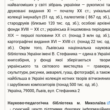
найвагоміших у світі зібрань україніки — рукописні та
друковані видання XI — початку XX ст.; унікальні
колекції інкунабул (51 од. зб.), палеотипів ( 867 од. зб.),
стародруків (близько 120 тис. од. зб.); особові архівні
фонди XVIII — XX ст.; українська й іншомовна періодика
ХІХ — першої половини ХХ ст. (понад 3 млн од. зб.);
картографічні видання XVI — XVIII ст. (понад 22 тис. од.
зб.). Окрім того, Львівська національна наукова
бібліотека України імені В. Стефаника — єдина в Україні
книгозбірня, у фонді якої зберігаються твори
українського та світового мистецтва — гравюри,
скульптури, рисунки, акварелі, гуаш, фотографії, а також
найбільша в Україні колекція нотних творів вітчизняних
і зарубіжних композиторів (понад 500 тис. од. зб.).
Україна, 79000, Львів, вул. Стефаника 2
Науково-педагогічна бібліотека м. Миколаїва
- сучасний центр підтримки фахових інформаційних