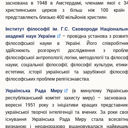
заснована в 1948 в Амстердамі, членами якої є 3
християнських церков з більш ніж 100 країн
представляють близько 400 мільйонів християн.
Інститут філософії ім. Г.С. Сковороди Національн
академії наук України
– провідна установа з розвит
філософської науки в Україні. Його співробітни
здійснюють розгорнуті дослідження з пробл
філософської антропології; логіки, методології та філософ
науки; соціальної філософії; філософії культури, етики
естетики; історії української та зарубіжної філософі
філософських проблем релігієзнавства.
Українська Рада Миру
(в минулому Українськ
республіканський комітет захисту миру) – заснована
вересні 1951 року з ініціативи кращих представник
української творчої інтелігенції та вчених. За роки сво
існування Українська Рада Миру стала всесвітн
визнаною і неодноразово вшановувалася найвищи