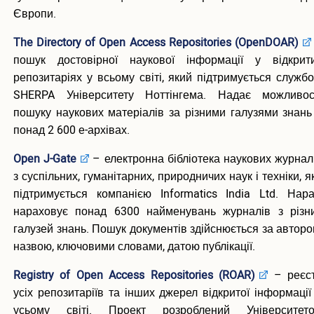
Європи.
The Directory of Open Access Repositories (OpenDOAR)
пошук достовірної наукової інформації у відкрит
репозитаріях у всьому світі, який підтримується служб
SHERPA Університету Ноттінгема. Надає можливос
пошуку наукових матеріалів за різними галузями знань
понад 2 600 е-архівах.
Open J-Gate
– електронна бібліотека наукових журнал
з суспільних, гуманітарних, природничих наук і техніки, я
підтримується компанією Informatics India Ltd. Нара
нараховує понад 6300 найменувань журналів з різн
галузей знань. Пошук документів здійснюється за авторо
назвою, ключовими словами, датою публікації.
Registry of Open Access Repositories (ROAR)
– реєс
усіх репозитаріїв та інших джерел відкритої інформації
усьому світі. Проект розроблений Університет