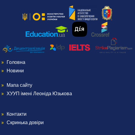
Головна
Menu
Новини
Footer
Мапа сайту
Menu
ХУУП імені Леоніда Юзькова
1
Footer
Контакти
Menu
2
Скринька довіри
Footer