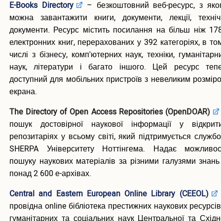
E-Books Directory
– безкоштовний веб-ресурс, з яко
можна завантажити книги, документи, лекції, техніч
документи. Ресурс містить посилання на більш ніж 17
електронних книг, перерахованих у 392 категоріях, в то
числі з бізнесу, комп'ютерних наук, техніки, гуманітарн
наук, літератури і багато іншого. Цей ресурс теп
доступний для мобільних пристроїв з невеликим розмір
екрана.
The Directory of Open Access Repositories (
OpenDOAR
)
пошук достовірної наукової інформації у відкрит
репозитаріях у всьому світі, який підтримується служб
SHERPA Університету Ноттінгема. Надає можливос
пошуку наукових матеріалів за різними галузями знань
понад 2 600 е-архівах.
Central and Eastern European Online Library (CEEOL)
провідна online бібліотека престижних наукових ресурсів
гуманітарних та соціальних наук Центральної та Східн