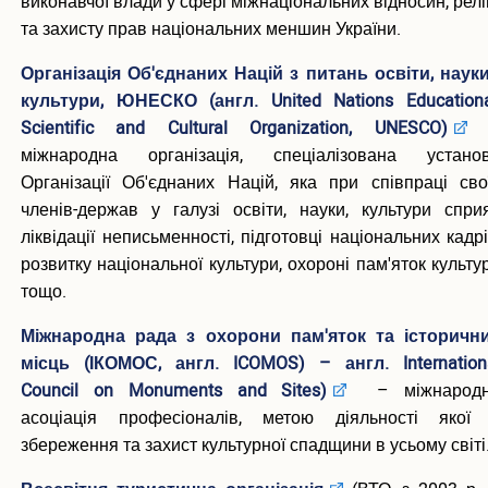
виконавчої влади у сфері міжнаціональних відносин, реліг
та захисту прав національних меншин України.
Організація Об'єднаних Націй з питань освіти, науки
культури, ЮНЕСКО (англ. United Nations Educationa
Scientific and Cultural Organization, UNESCO)
міжнародна організація, спеціалізована устано
Організації Об'єднаних Націй, яка при співпраці сво
членів-держав у галузі освіти, науки, культури спри
ліквідації неписьменності, підготовці національних кадрі
розвитку національної культури, охороні пам'яток культу
тощо.
Міжнародна рада з охорони пам'яток та історичн
місць (ІКОМОС, англ. ICOMOS) – англ. Internation
Council on Monuments and Sites)
– міжнарод
асоціація професіоналів, метою діяльності якої
збереження та захист культурної спадщини в усьому світі