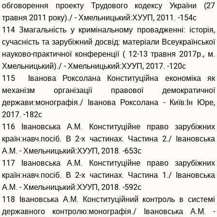
обговорення проекту Трудового кодексу України (27
травня 2011 року)./ - Хмельницький:ХУУП, 2011. -154с
114 Змагальність у кримінальному провадженні: історія,
сучасність та зарубіжний досвід: матеріали Всеукраїнської
науково-практичної конференції ( 12-13 травня 2017р., м.
Хмельницький)./ - Хмельницький:ХУУП, 2017. -120с
115 Іванова Роксолана Конституційна економіка як
механізм організації правової демократичної
держави:монографія./ Іванова Роксолана - Київ:Ін Юре,
2017. -182с
116 Івановська А.М. Конституційне право зарубіжних
країн:навч.посіб. В 2-х частинах. Частина 2./ Івановська
А.М. - Хмельницький:ХУУП, 2018. -653с
117 Івановська А.М. Конституційне право зарубіжних
країн:навч.посіб. В 2-х частинах. Частина 1./ Івановська
А.М. - Хмельницький:ХУУП, 2018. -592с
118 Івановська А.М. Конституційний контроль в системі
державного контролю:монографія./ Івановська А.М. -