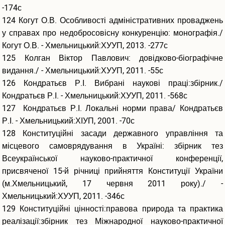
-174с
124 Когут О.В. Особливості адміністративних проваджень
у справах про недобросовісну конкуренцію: монографія./
Когут О.В. - Хмельницький:ХУУП, 2013. -277с
125 Колган Віктор Павлович: довідково-біографічне
видання./ - Хмельницький:ХУУП, 2011. -55с
126 Кондратьєв Р.І. Вибрані наукові праці:збірник./
Кондратьєв Р.І. - Хмельницький:ХУУП, 2011. -568с
127 Кондратьєв Р.І. Локальні норми права/ Кондратьєв
Р.І. - Хмельницький:ХІУП, 2001. -70с
128 Конституційні засади державного управління та
місцевого самоврядування в Україні: збірник тез
Всеукраїнської науково-практичної конференції,
присвяченої 15-й річниці прийняття Конституції України
(м.Хмельницький, 17 червня 2011 року)./ -
Хмельницький:ХУУП, 2011. -346с
129 Конституційні цінності:правова природа та практика
реалізації:збірник тез Міжнародної науково-практичної