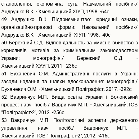
становлення, економічна суть: Навчальний посібник/
Андрушко В.К. - Хмельницький:ХІУП, 1998. -64с
49 Андрушко В.К. Підприємництво: юридичні ознаки,
організаційно-правові форми: Навчальний посібник/
Андрушко В.К. - Хмельницький: ХІУП, 1998. -40с
50 Бережний С.Д. Відповідальність за умисне вбивство з
корисливів мотивів за кримінальним законодавством
України: монографія./ Бережний С.Д. -
Хмельницький:ХУУП, 2011. -236с
51 Буханевич О.М. Адміністративні послуги в Україні:
засади надання та шляхи вдосконалення: монографія./
Буханевич О.М. - Хмельницький:Поліграфіст, 2017. -392с
52 Вавринчук М.П. Вища освіта України і Болонський
процес: навч. посіб./ Вавринчук М.П. - Хмельницький:ТОВ
"Поліграфіст-2", 2012. -256с
53 Вавринчук М.П. Політологічні аспекти державного
управління: навч. посіб./ Вавринчук М.П. -
Хмельницький:ТОВ "Поліграфіст-2", 2012. -416с