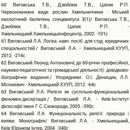
60 Виговська Т.В., Дзюблюк Т.В., Цапик Р.П.
Червонокнижні види рослин Хмельниччини : Міський
екологічний бюлетень спецквипуск 3(1)/ Виговська Т.В.,
Дзюблюк Т.В., Цапик Р.П. -
Хмельницький:Хмельницькінфоцентр, 2002. -101с
61 Виговський Л.А. Логіка: навч. посіб. для студ. юридичних
спеціальностей./ Виговський Л.А. - Хмельницький:ХУУП,
2012. -214с
62 Виговський Леонід Антонович( до 60-річчя професійної,
науково-педагогічної та громадської діяльності): довідково-
біографічне видання./ Упорядники: О.І. Денищик, Л.Л.
Місінкевич - Хмельницький:ХУУП, 2012. -64с
63 Виговський Л.А. Релігія як суспільно-функціональний
феномен:дисертація./ Виговський Л.А. - Київ:Інститут
філософії імені Г.С.Сковороди, 2005. -390с
64 Виговський Л.А. Функціональність релігії: природа і
вияви: Монографія/ Виговський Л.А. - Хмельницький,
Київ:Юрінком Інтер, 2004. -340с