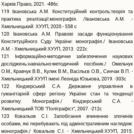
Харків:Право, 2021. -486с
119 Івановська А.М. Конституційний контроль:теорія та
практика реалізації:монографія. /Івановська А.М. .-
Хмельницький: ХУУП, 2020.- 558 c
120 Івановська А.М. Правові засади функціонування
Конституційного Суду України: монографія./ Івановська
А.М. - Хмельницький:ХУУП, 2013. -222с
121 Інформаційно-методичне забезпечення наукових
досліджень:навчально-методичний посібник./ Омельчук
О.М., Кравчук В.В., Кулик В.М., Васільєв О.В., Синчак В.П. -
Хмельницький:ХУУП імені Леоніда Юзькова, 2019. -303с
122 Кіндзерський С.А. Державне управління в
гуманітарній сфері регіону України: стан та тенденції
розвитку: Монографія./ Кіндзерський С.А. -
Хмельницький:ТОВ "Поліграфіст", 2007. -212с
123 Ковальов С.І. Запобігання вчиненню злочинів
особами, які перебувають під адміністративним наглядом:
монографія./ Ковальов С.І. - Хмельницький:ХУУП, 2015.