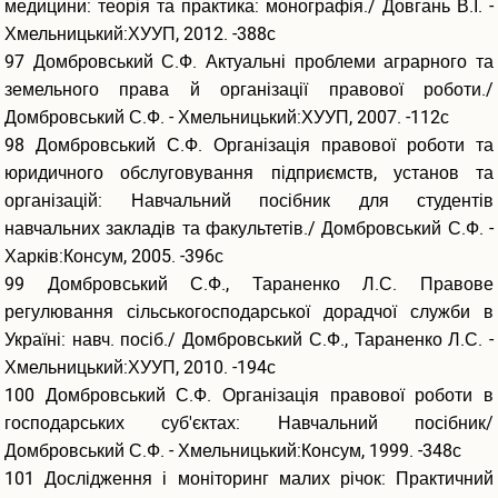
медицини: теорія та практика: монографія./ Довгань В.І. -
Хмельницький:ХУУП, 2012. -388с
97 Домбровський С.Ф. Актуальні проблеми аграрного та
земельного права й організації правової роботи./
Домбровський С.Ф. - Хмельницький:ХУУП, 2007. -112с
98 Домбровський С.Ф. Організація правової роботи та
юридичного обслуговування підприємств, установ та
організацій: Навчальний посібник для студентів
навчальних закладів та факультетів./ Домбровський С.Ф. -
Харків:Консум, 2005. -396с
99 Домбровський С.Ф., Тараненко Л.С. Правове
регулювання сільськогосподарської дорадчої служби в
Україні: навч. посіб./ Домбровський С.Ф., Тараненко Л.С. -
Хмельницький:ХУУП, 2010. -194с
100 Домбровський С.Ф. Організація правової роботи в
господарських суб'єктах: Навчальний посібник/
Домбровський С.Ф. - Хмельницький:Консум, 1999. -348с
101 Дослідження і моніторинг малих річок: Практичний