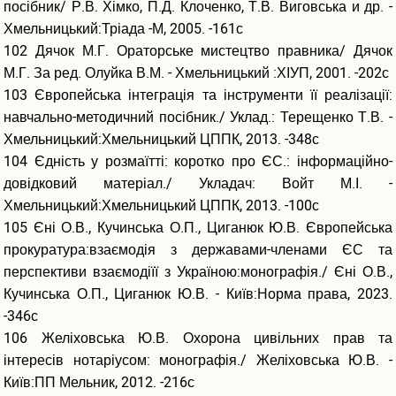
посібник/ Р.В. Хімко, П.Д. Клоченко, Т.В. Виговська и др. -
Хмельницький:Тріада -М, 2005. -161с
102 Дячок М.Г. Ораторське мистецтво правника/ Дячок
М.Г. За ред. Олуйка В.М. - Хмельницький :ХІУП, 2001. -202с
103 Європейська інтеграція та інструменти її реалізації:
навчально-методичний посібник./ Уклад.: Терещенко Т.В. -
Хмельницький:Хмельницький ЦППК, 2013. -348с
104 Єдність у розмаїтті: коротко про ЄС.: інформаційно-
довідковий матеріал./ Укладач: Войт М.І. -
Хмельницький:Хмельницький ЦППК, 2013. -100с
105 Єні О.В., Кучинська О.П., Циганюк Ю.В. Європейська
прокуратура:взаємодія з державами-членами ЄС та
перспективи взаємодіїї з Україною:монографія./ Єні О.В.,
Кучинська О.П., Циганюк Ю.В. - Київ:Норма права, 2023.
-346с
106 Желіховська Ю.В. Охорона цивільних прав та
інтересів нотаріусом: монографія./ Желіховська Ю.В. -
Київ:ПП Мельник, 2012. -216с