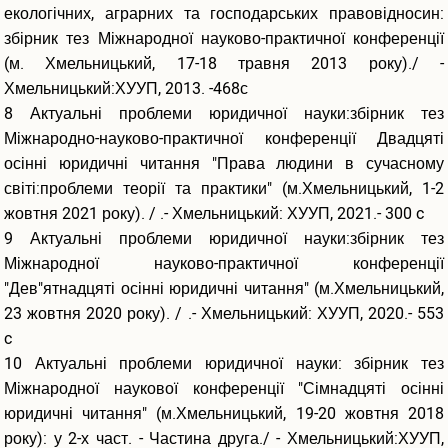
Статті НПП університету
екологічних, аграрних та господарських правовідносин:
збірник тез Міжнародної науково-практичної конференції
Інституційний репозитарій
(м. Хмельницький, 17-18 травня 2013 року)./ -
Хмельницький:ХУУП, 2013. -468с
Контакти
8 Актуальні проблеми юридичної науки:збірник тез
Міжнародно-науково-практичної конференції Двадцяті
осінні юридичні читання "Права людини в сучасному
світі:проблеми теорії та практики" (м.Хмельницький, 1-2
жовтня 2021 року). / .- Хмельницький: ХУУП, 2021.- 300 c
9 Актуальні проблеми юридичної науки:збірник тез
Міжнародної науково-практичної конференції
"Дев"ятнадцяті осінні юридичні читання" (м.Хмельницький,
23 жовтня 2020 року). / .- Хмельницький: ХУУП, 2020.- 553
c
10 Актуальні проблеми юридичної науки: збірник тез
Міжнародної наукової конференції "Сімнадцяті осінні
юридичні читання" (м.Хмельницький, 19-20 жовтня 2018
року): у 2-х част. - Частина друга./ - Хмельницький:ХУУП,