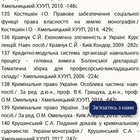
Хмельницький:ХУУП, 2010. -148с
135 Костяшкін І.О. Правове забезпечення соціальної
функції права власностті на землю: монографія./
Костяшкін І.О. - Хмельницький:ХУУП, 2016. -429с
136 Кравчук С.Й. Економічна злочинність в Україні: Курс
лекцій: Навч. посіб./ Кравчук С.Й. - Київ:Кондор, 2009. -282с
137 Кредитно-модульна система організації навчального
процесу - головна вимога Болонської декларації:
Тематична збірка для професорсько-викладацького
складу/ - Хмельницький:ХУУП, 2006. -224с
138 Кримінальне право України. Особлива частина: навч.
посіб./ За ред. д.ю.н., проф. В.К. Грищука, д.ю.н., проф.
О.М. Омельчука - Хмельницький:ХУУП, 2016. -642с
139 Кримінальне право України. Загальна частина: навч.
Зв'язатись з нами
посіб./ За ред. О.М. Омельчука - Київ:Алерта, 2010. -208с
140 Крушинський С.А. Подання доказів у кримінальному
судочинстві України:монографія./ Крушинський С.А. -
Хмельницький:ХУУП, 2017. -247с