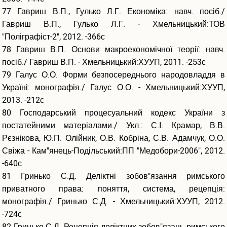
77 Гавриш В.П., Гулько Л.Г. Економіка: навч. посіб./
Гавриш В.П., Гулько Л.Г. - Хмельницький:ТОВ
"Поліграфіст-2", 2012. -366с
78 Гавриш В.П. Основи макроекономічної теорії: навч.
посіб./ Гавриш В.П. - Хмельницький:ХУУП, 2011. -253с
79 Галус О.О. Форми безпосереднього народовладдя в
Україні: монографія./ Галус О.О. - Хмельницький:ХУУП,
2013. -212с
80 Господарський процесуальний кодекс України з
постатейними матеріалами./ Укл.: С.І. Крамар, В.В.
Рєзнікова, Ю.П. Олійник, О.В. Кобріна, С.В. Адамчук, О.О.
Свіжа - Кам"янець-Подільський:ПП "Медобори-2006", 2012.
-640с
81 Гринько С.Д. Деліктні зобов"язання римського
приватного права: поняття, система, рецепція:
монографія./ Гринько С.Д. - Хмельницький:ХУУП, 2012.
-724с
82 Гринько С.Д. Рецепція деліктних зобов"язань римського