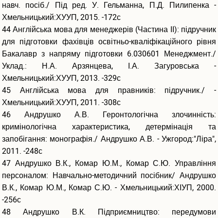
навч. посіб./ Під ред. У. Гельманна, П.Д. Пилипенка -
Хмельницький:ХУУП, 2015. -172с
44 Англійська мова для менеджерів (Частина ІІ): підручник
для підготовки фахівців освітньо-кваліфікаційного рівня
Бакалавр з напряму підготовки 6.030601 Менеджмент./
Уклад.: Н.А. Арзянцева, І.А. Загуровська -
Хмельницький:ХУУП, 2013. -329с
45 Англійська мова для правників: підручник./ -
Хмельницький:ХУУП, 2011. -308с
46 Андрушко А.В. Геронтологічна злочинність:
кримінологічна характеристика, детермінація та
запобігання: монографія./ Андрушко А.В. - Ужгород:"Ліра",
2011. -248с
47 Андрушко В.К., Комар Ю.М., Комар С.Ю. Управління
персоналом: Навчально-методичний посібник/ Андрушко
В.К., Комар Ю.М., Комар С.Ю. - Хмельницький:ХІУП, 2000.
-256с
48 Андрушко В.К. Підприємництво: передумови