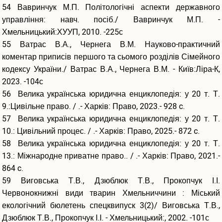
54 Вавринчук М.П. Політологічні аспекти державного
управління: навч. посіб./ Вавринчук М.П. -
Хмельницький:ХУУП, 2010. -225с
55 Ватрас В.А., Чернега В.М. Науково-практичний
коментар приписів першого та сьомого розділів Сімейного
кодексу України./ Ватрас В.А., Чернега В.М. - Київ:Ліра-К,
2023. -104с
56 Велика українська юридична енциклопедія: у 20 т. Т.
9.:Цивільне право. / .- Харків: Право, 2023.- 928 c.
57 Велика українська юридична енциклопедія: у 20 т. Т.
10.: Цивільний процес. / .- Харків: Право, 2025.- 872 c.
58 Велика українська юридична енциклопедія: у 20 т. Т.
13.: Міжнародне приватне право.. / .- Харків: Право, 2021.-
864 c.
59 Виговська Т.В., Дзюблюк Т.В., Прокопчук І.І.
Червонокнижні види тварин Хмельниччини : Міський
екологічний бюлетень спецквипуск 3(2)/ Виговська Т.В.,
Дзюблюк Т.В., Прокопчук І.І. - Хмельницький:, 2002. -101с