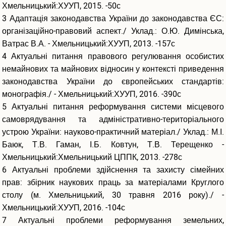
Хмельницький:ХУУП, 2015. -50с
Інші науки
3 Адаптація законодавства України до законодавства ЄС:
Квартиль журналу і як його знайти
організаційно-правовий аспект./ Уклад.: О.Ю. Димінська,
Ватрас В.А. - Хмельницький:ХУУП, 2013. -157с
ЕЛЕКТРОННІ РЕСУРСИ
4 Актуальні питання правового регулювання особистих
Scopus
немайнових та майнових відносин у контексті приведення
Web of Science
законодавства України до європейських стандартів:
Research4Life
монографія./ - Хмельницький:ХУУП, 2016. -390с
ScienceDirect
5 Актуальні питання реформування системи місцевого
Coursera
самоврядування та адміністративно-територіального
Udemy
Labster
устрою України: науково-практичний матеріал./ Уклад.: М.І.
Prometheus
Баюк, Т.В. Гаман, І.Б. Ковтун, Т.В. Терещенко -
Хмельницький:Хмельницький ЦППК, 2013. -278с
ЕЛЕКТРОННА БІБЛІОТЕКА
6 Актуальні проблеми здійснення та захисту сімейних
Повнотекстні бази книг
прав: збірник наукових праць за матеріалами Круглого
Університетські наукові записки
столу (м. Хмельницький, 30 травня 2016 року)./ -
Конференції та наукові заходи
Хмельницький:ХУУП, 2016. -104с
Навчально-методичне забезпечення
7 Актуальні проблеми реформування земельних,