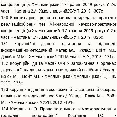
конференції (м.Хмельницький, 17 травня 2019 року): У 2-х
част. - Частина 2./ - Хмельницький:ХУУП, 2019. -307с
130 Конституційні цінності:правова природа та практика
реалізації:збірник тез Міжнародної науково-практичної
конференції (м.Хмельницький, 17 травня 2019 року):У 2-х
част. - Частина 1./ - Хмельницький:ХУУП, 2019. -326с
131 Корупційні діяння: запитання та відповіді:
інформаційно-методичний матеріал./ Уклад.: Войт М.І.,
Дзюбак М.М. - Хмельницький:ПП Мельник А.А., 2013. -171с
132 Корупційні дії та механізми їх запобігання в органах
державної влади: навчально-методичний посібник./ Уклад.:
Баюк М.І., Войт М.І. - Хмельницький:Хмельницький ЦППК,
2012. -176с
133 Корупційні діяння в економічній та соціальній сферах:
навчально-методичний посібник./ Уклад.: Баюк М.І., Войт
М.І. - Хмельницький:ХУУП, 2012. -191с
134 Костяшкін І.О. Право загального землекористування
громадян: монографія./ Костяшкін І.О. -