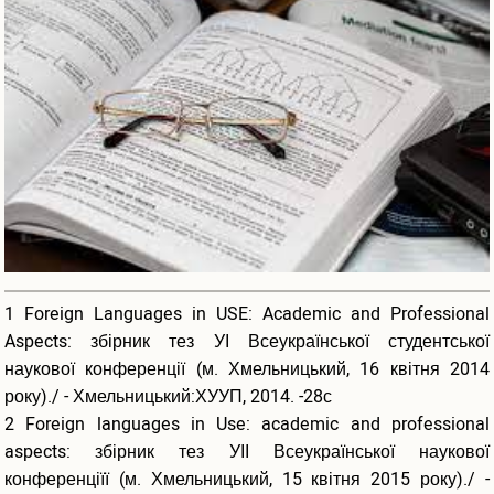
Бібліотеки України
ХУУП імені Леоніда Юзькова на сторінках Вікіпедії
Фотогалерея
Ресурси
ЕЛЕКТРОННІ РЕСУРСИ ХУУП
Електронний каталог
Картотека авторефератів
Картотека дисертацій
Картотека наукових праць
Перелік періодичних видань, які передплачує бібліотека
1 Foreign Languages in USE: Academic and Professional
Програмні продукти
Aspects: збірник тез УІ Всеукраїнської студентської
наукової конференції (м. Хмельницький, 16 квітня 2014
ТЕМАТИЧНІ РЕСУРСИ
року)./ - Хмельницький:ХУУП, 2014. -28с
Інструменти для дослідників
2 Foreign languages in Use: academic and professional
Джерела даних
aspects: збірник тез УІІ Всеукраїнської наукової
Економічні науки
конференціїї (м. Хмельницький, 15 квітня 2015 року)./ -
Юридичні науки