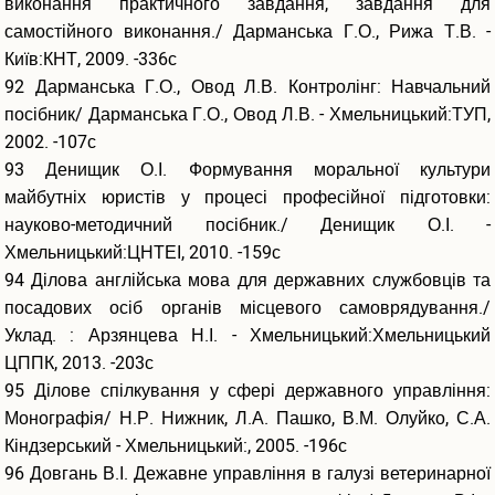
виконання практичного завдання, завдання для
самостійного виконання./ Дарманська Г.О., Рижа Т.В. -
Київ:КНТ, 2009. -336с
92 Дарманська Г.О., Овод Л.В. Контролінг: Навчальний
посібник/ Дарманська Г.О., Овод Л.В. - Хмельницький:ТУП,
2002. -107с
93 Денищик О.І. Формування моральної культури
майбутніх юристів у процесі професійної підготовки:
науково-методичний посібник./ Денищик О.І. -
Хмельницький:ЦНТЕІ, 2010. -159с
94 Ділова англійська мова для державних службовців та
посадових осіб органів місцевого самоврядування./
Уклад. : Арзянцева Н.І. - Хмельницький:Хмельницький
ЦППК, 2013. -203с
95 Ділове спілкування у сфері державного управління:
Монографія/ Н.Р. Нижник, Л.А. Пашко, В.М. Олуйко, С.А.
Кіндзерський - Хмельницький:, 2005. -196с
96 Довгань В.І. Дежавне управління в галузі ветеринарної