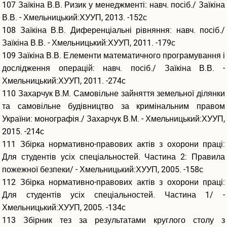
107 Заїкіна В.В. Ризик у менеджменті: навч. посіб./ Заїкіна
В.В. - Хмельницький:ХУУП, 2013. -152с
108 Заїкіна В.В. Диференціальні рівняння: навч. посіб./
Заїкіна В.В. - Хмельницький:ХУУП, 2011. -179с
109 Заїкіна В.В. Елементи математичного програмування і
дослідження операцій: навч. посіб./ Заїкіна В.В. -
Хмельницький:ХУУП, 2011. -274с
110 Захарчук В.М. Самовільне зайняття земельної ділянки
та самовільне будівництво за кримінальним правом
України: монографія./ Захарчук В.М. - Хмельницький:ХУУП,
2015. -214с
111 Збірка нормативно-правових актів з охорони праці:
Для студентів усіх спеціальностей. Частина 2: Правила
пожежної безпеки/ - Хмельницький:ХУУП, 2005. -158с
112 Збірка нормативно-правових актів з охорони праці:
Для студентів усіх спеціальностей. Частина 1/ -
Хмельницький:ХУУП, 2005. -134с
113 Збірник тез за результатами круглого столу з