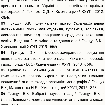
приватного права в Україні та європейських країнах:
монографія./ Гринько С.Д. - Хмельницький:ХУУП, 2012.
-264с
83 Грищук В.К. Кримінальне право України:Загальна
частина:навч. посіб. для студентів, курсантів, аспірантів,
докторантів, наук.-пед. працівників юрид. фак. закл. вищ.
освіти. Видання 2-ге, змінене та доповнене./ Грищук В.К. -
Хмельницький:ХУУП, 2019. -665с
84 Грищук В.К. Філософсько-правове розуміння
відповідальності людини: монографія. - 2-ге вид., перероб.
і доп./ Грищук В.К. - Хмельницький:ХУУП, 2013. -768с
85 Грищук В.К., Маковецька Н.Є. Умисні вбивства за
кримінальним правом України та Республіки Польща:
юридичний аналіз складів злочинів: монографія./ Грищук
В.К., Маковецька Н.Є. - Хмельницький:ХУУП, 2012. -368с
86 Грищук В.К. Вибрані наукові праці./ Грищук В.К. -
Львів:Львівський державний університет внутрішніх справ,