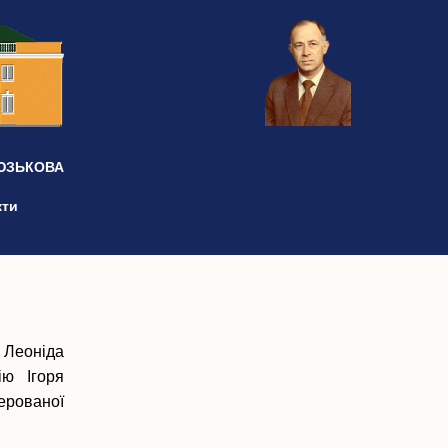
 ЮЗЬКОВА
кти
і Леоніда
ю Ігоря
ерованої