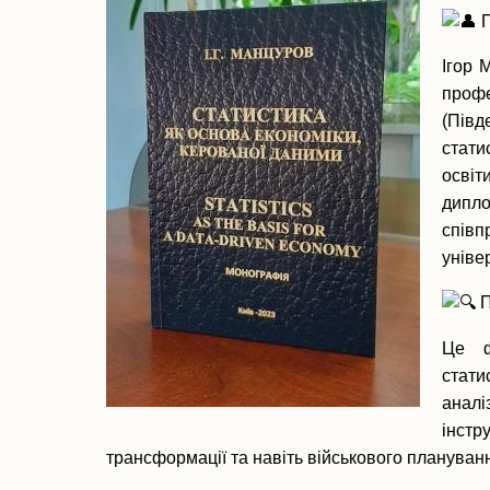
П
Ігор 
профе
(Пів
стати
осві
дипл
співп
уніве
П
Це ф
стати
аналі
інстр
трансформації та навіть військового плануван