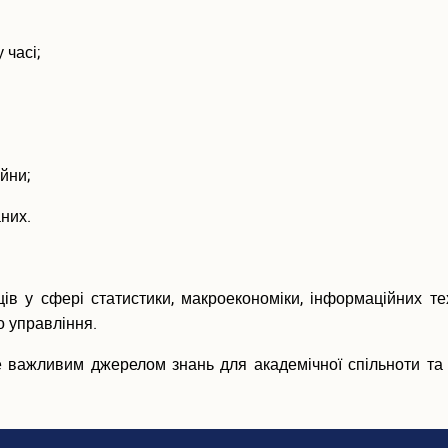
 часі;
йни;
них.
вців у сфері статистики, макроекономіки, інформаційних те
о управління.
 важливим джерелом знань для академічної спільноти та в