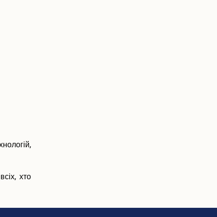
хнологій,
сіх, хто