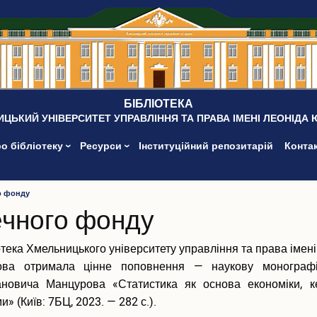
БІБЛІОТЕКА
ЦЬКИЙ УНІВЕРСИТЕТ УПРАВЛІННЯ ТА ПРАВА ІМЕНІ ЛЕОНІДА
о бібліотеку
Ресурси
Інституційний репозитарій
Конта
о фонду
ечного фонду
отека Хмельницького університету управління та права імен
ова отримала цінне поповнення — наукову монографі
новича Манцурова «Статистика як основа економіки, к
и» (Київ: 7БЦ, 2023. — 282 с.).