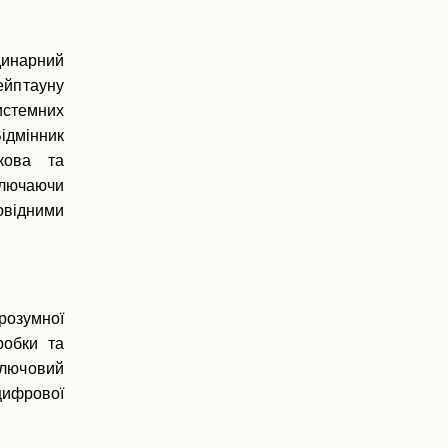
динарний
ейптауну
истемних
ідмінник
кова та
ключаючи
овідними
озумної
робки та
ключовий
 цифрової