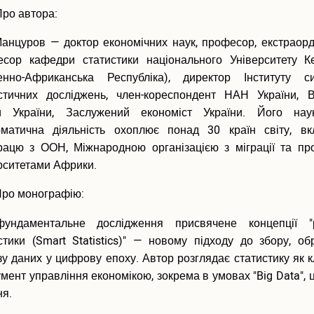
ро автора:
Манцуров — доктор економічних наук, професор, екстраор
сор кафедри статистики національного Університету К
денно-Африканська Республіка), директор Інституту с
стичних досліджень, член-кореспондент НАН України, В
ти України, Заслужений економіст України. Його нау
оматична діяльність охоплює понад 30 країн світу, в
рацю з ООН, Міжнародною організацією з міграції та пр
рситетами Африки.
ро монографію:
ундаментальне дослідження присвячене концепції "р
стики (Smart Statistics)" — новому підходу до збору, об
зу даних у цифрову епоху. Автор розглядає статистику як 
умент управління економікою, зокрема в умовах "Big Data",
ня.