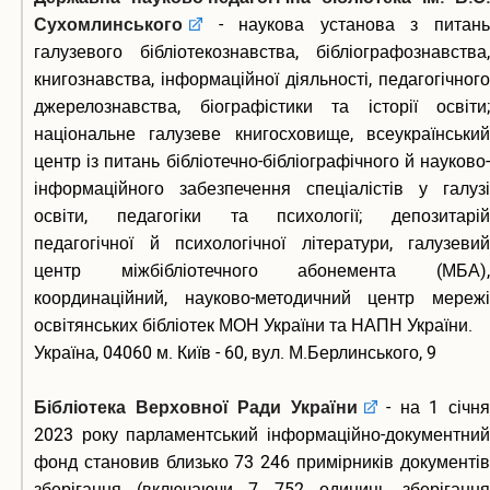
Сухомлинського
- наукова установа з питань
галузевого бібліотекознавства, бібліографознавства,
книгознавства, інформаційної діяльності, педагогічного
джерелознавства, біографістики та історії освіти;
національне галузеве книгосховище, всеукраїнський
центр із питань бібліотечно-бібліографічного й науково-
інформаційного забезпечення спеціалістів у галузі
освіти, педагогіки та психології; депозитарій
педагогічної й психологічної літератури, галузевий
центр міжбібліотечного абонемента (МБА),
координаційний, науково-методичний центр мережі
освітянських бібліотек МОН України та НАПН України.
Україна, 04060 м. Київ - 60, вул. М.Берлинського, 9
Бібліотека Верховної Ради України
- на 1 січн
2023 року парламентський інформаційно-документний
фонд становив близько 73 246 примірників документів
зберігання (включаючи 7 752 одиниць зберігання