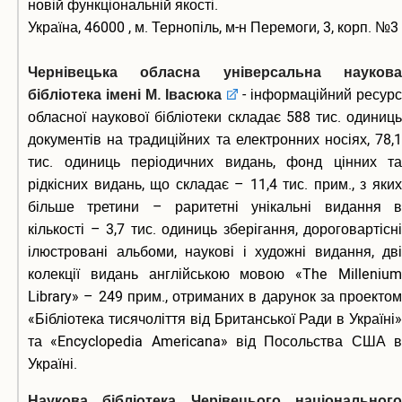
новій функціональній якості.
Україна, 46000 , м. Тернопіль, м-н Перемоги, 3, корп. №3
Чернівецька обласна універсальна наукова
бібліотека імені М. Івасюка
- інформаційний ресурс
обласної наукової бібліотеки складає 588 тис. одиниць
документів на традиційних та електронних носіях, 78,1
тис. одиниць періодичних видань, фонд цінних та
рідкісних видань, що складає – 11,4 тис. прим., з яких
більше третини – раритетні унікальні видання в
кількості – 3,7 тис. одиниць зберігання, дороговартісні
ілюстровані альбоми, наукові і художні видання, дві
колекції видань англійською мовою «The Millenium
Library» – 249 прим., отриманих в дарунок за проектом
«Бібліотека тисячоліття від Британської Ради в Україні»
та «Encyclopedia Americana» від Посольства США в
Україні.
Наукова бібліотека Черівецього національного