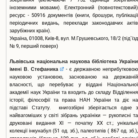
іноземними мовами). Електронний (повнотекстовий)
ресурс - 50916 документів (книги, брошури, публікації
періодичних видань, переклади законодавчих актів
зарубіжних країн).
Україна, 01008, Київ-8, вул. М.Грушевського, 18/2 (під`їзд
№ 9, перший поверх)
Львівська національна наукова бібліотека України
імені В. Стефаника
- є державною неприбутковою
науковою установою, заснованою на державній
власності, що перебуває у віддані Національної
академії наук України та входить до складу Відділення
історії, філософії та права НАН України та діє на
підставі Статуту. книгозбірні зберігається одне з
найвагоміших у світі зібрань україніки — рукописні та
друковані видання XI — початку XX ст.; унікальні
колекції інкунабул (51 од. зб.), палеотипів ( 867 од. зб.),