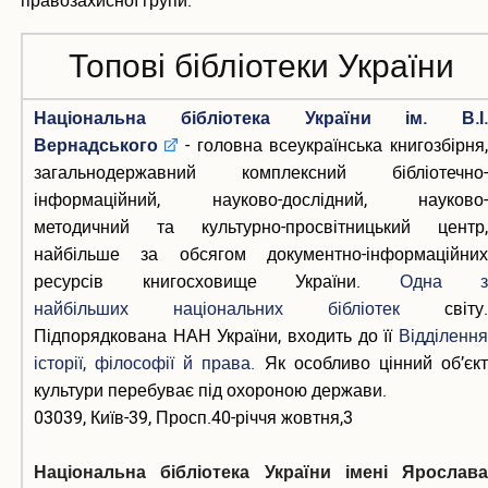
правозахисної групи.
Статті НПП університету
Інституційний репозитарій
Топові бібліотеки України
Контакти
Національна бібліотека України ім. В.І.
Вернадського
- головна всеукраїнська книгозбірня,
загальнодержавний комплексний бібліотечно-
інформаційний, науково-дослідний, науково-
методичний та культурно-просвітницький центр,
найбільше за обсягом документно-інформаційних
ресурсів книгосховище України.
Одна з
найбільших
національних бібліотек
світу.
Підпорядкована НАН України, входить до її
Відділення
історії, філософії й права
.
Як особливо цінний об’єк
культури перебуває під охороною держави.
03039, Київ-39, Просп.40-річчя жовтня,3
Національна бібліотека України імені Ярослава