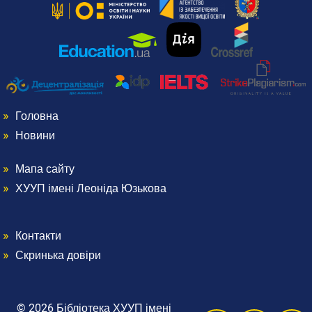
Головна
Menu
Новини
Footer
Мапа сайту
Menu
ХУУП імені Леоніда Юзькова
1
Footer
Контакти
Menu
2
Скринька довіри
Footer
© 2026 Бібліотека ХУУП імені