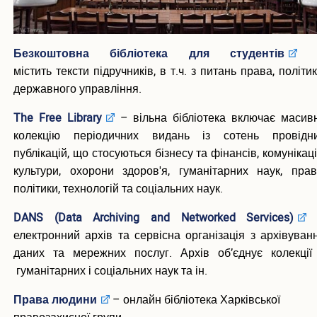
Інші науки
Квартиль журналу і як його знайти
Безкоштовна бібліотека для студентів
ЕЛЕКТРОННІ РЕСУРСИ
містить тексти підручників, в т.ч. з питань права, політик
Scopus
державного управління.
Web of Science
The Free Library
–
вільна бібліотека включає масив
Research4Life
ScienceDirect
колекцію періодичних видань із сотень провідн
Coursera
публікацій, що стосуються бізнесу та фінансів, комунікаці
Udemy
культури, охорони здоров'я, гуманітарних наук, прав
Labster
політики, технологій та соціальних наук.
Prometheus
DANS (Data Archiving and Networked Services)
ЕЛЕКТРОННА БІБЛІОТЕКА
електронний архів та сервісна організація з архівуван
даних та мережних послуг. Архів об’єднує колекції
Повнотекстні бази книг
гуманітарних і соціальних наук та ін.
Університетські наукові записки
Конференції та наукові заходи
Права людини
– онлайн бібліотека Харківської
Навчально-методичне забезпечення