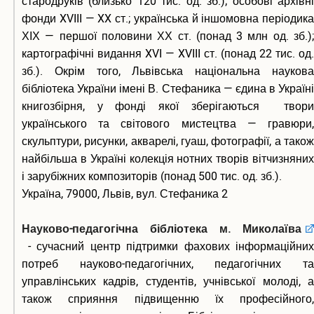
стародруків (близько 120 тис. од. зб.); особові архівні
фонди XVIII — XX ст.; українська й іншомовна періодика
ХІХ — першої половини ХХ ст. (понад 3 млн од. зб.);
картографічні видання XVI — XVIII ст. (понад 22 тис. од.
зб.). Окрім того, Львівська національна наукова
бібліотека України імені В. Стефаника — єдина в Україні
книгозбірня, у фонді якої зберігаються твори
українського та світового мистецтва — гравюри,
скульптури, рисунки, акварелі, гуаш, фотографії, а також
найбільша в Україні колекція нотних творів вітчизняних
і зарубіжних композиторів (понад 500 тис. од. зб.).
Україна, 79000, Львів, вул. Стефаника 2
Науково-педагогічна бібліотека м. Миколаїва
- сучасний центр підтримки фахових інформаційних
потреб науково-педагогічних, педагогічних та
управлінських кадрів, студентів, учнівської молоді, а
також сприяння підвищенню їх професійного,