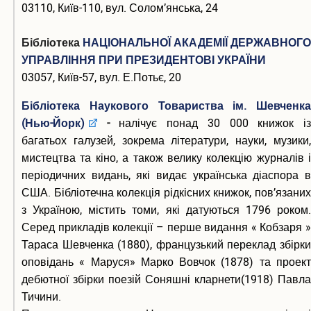
03110, Київ-110, вул. Солом’янська, 24
Бібліотека
НАЦІОНАЛЬНОЇ АКАДЕМІЇ ДЕРЖАВНОГО
УПРАВЛІННЯ ПРИ ПРЕЗИДЕНТОВІ УКРАЇНИ
03057, Київ-57, вул. Е.Потьє, 20
Бібліотека Наукового Товариства ім. Шевченка
(Нью-Йорк)
-
налічує понад 30 000 книжок і
багатьох галузей, зокрема літератури, науки, музики,
мистецтва та кіно, а також велику колекцію журналів і
періодичних видань, які видає українська діаспора в
США. Бібліотечна колекція рідкісних книжок, пов’язаних
з Україною, містить томи, які датуються 1796 роком.
Серед прикладів колекції – перше видання « Кобзаря »
Тараса Шевченка (1880), французький переклад збірки
оповідань « Маруся» Марко Вовчок (1878) та проект
дебютної збірки поезій Соняшні кларнети(1918) Павла
Тичини.