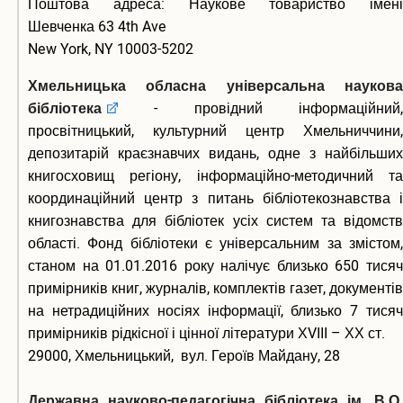
Поштова адреса: Наукове товариство імені
Шевченка 63 4th Ave
New York, NY 10003-5202
Хмельницька обласна універсальна наукова
бібліотека
- провідний інформаційний,
просвітницький, культурний центр Хмельниччини,
депозитарій краєзнавчих видань, одне з найбільших
книгосховищ регіону, інформаційно-методичний та
координаційний центр з питань бібліотекознавства і
книгознавства для бібліотек усіх систем та відомств
області. Фонд бібліотеки є універсальним за змістом,
станом на 01.01.2016 року налічує близько 650 тисяч
примірників книг, журналів, комплектів газет, документів
на нетрадиційних носіях інформації, близько 7 тисяч
примірників рідкісної і цінної літератури ХVІІІ – ХХ ст.
29000, Хмельницький, вул. Героїв Майдану, 28
Державна науково-педагогічна бібліотека ім. В.О.