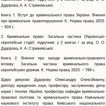
Бібліотеки України
Дудорова, А. А. Стрижевської.
ХУУП імені Леоніда Юзькова на сторінках Вікіпедії
Фотогалерея
Книга 1. Вступ до кримінального права України. Вчення
про кримінальне правопорушення. К.: Норма права, 2025.
Ресурси
– 824 с.
ЕЛЕКТРОННІ РЕСУРСИ ХУУП
2. Кримінальне право. Загальна частина (Українсько-
європейські студії): підручник: у 2 книгах / за ред. О. О.
Електронний каталог
Дудорова, А. А. Стрижевської.
Картотека авторефератів
Картотека дисертацій
Книга 2. Вчення про заходи кримінально-правового
Картотека наукових праць
впливу. Загальна частина кримінального права
Перелік періодичних видань, які передплачує бібліотека
європейських держав. К.: Норма права, 2025. – 788 с.
Програмні продукти
Щиро дякуємо Дудорову Олександру Олексійовичу,
ТЕМАТИЧНІ РЕСУРСИ
доктору юридичних наук, професору, заслуженому діячу
Інструменти для дослідників
науки і техніки України, професору кафедри кримінально-
Джерела даних
правової політики та кримінального права Навчально-
Економічні науки
наукового інституту права Київського національного
Юридичні науки